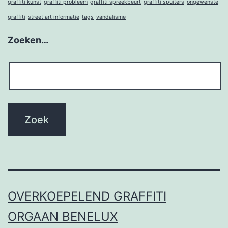
graffiti kunst
graffiti probleem
graffiti spreekbeurt
graffiti spuiters
ongewenste
graffiti
street art informatie
tags
vandalisme
Zoeken…
OVERKOEPELEND GRAFFITI
ORGAAN BENELUX