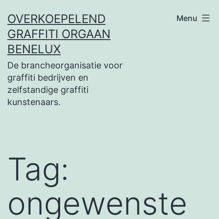
Ga
OVERKOEPELEND
Menu
naar
GRAFFITI ORGAAN
de
BENELUX
inhoud
De brancheorganisatie voor
graffiti bedrijven en
zelfstandige graffiti
kunstenaars.
Tag:
ongewenste