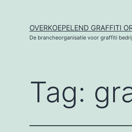
Ga
naar
de
OVERKOEPELEND GRAFFITI O
inhoud
De brancheorganisatie voor graffiti bedri
Tag:
gra