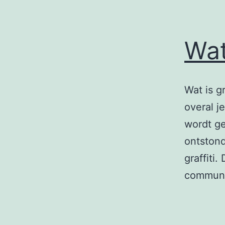
Wat 
Wat is g
overal j
wordt g
ontstond
graffiti
communi