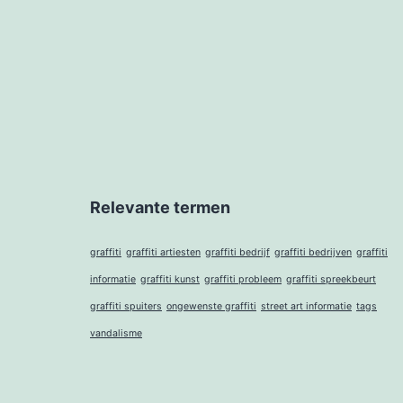
Relevante termen
graffiti
graffiti artiesten
graffiti bedrijf
graffiti bedrijven
graffiti
informatie
graffiti kunst
graffiti probleem
graffiti spreekbeurt
graffiti spuiters
ongewenste graffiti
street art informatie
tags
vandalisme