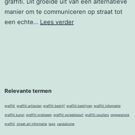
graffiti. Dit groeide uit van een alternatieve
manier om te communiceren op straat tot
Wat
een echte…
Lees verder
is
graffiti
Relevante termen
graffiti
graffiti artiesten
graffiti bedrijf
graffiti bedrijven
graffiti informatie
graffiti kunst
graffiti probleem
graffiti spreekbeurt
graffiti spuiters
ongewenste
graffiti
street art informatie
tags
vandalisme