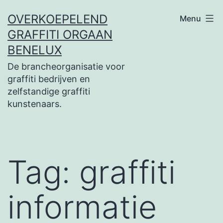
Ga
OVERKOEPELEND
Menu
naar
GRAFFITI ORGAAN
de
BENELUX
inhoud
De brancheorganisatie voor
graffiti bedrijven en
zelfstandige graffiti
kunstenaars.
Tag:
graffiti
informatie