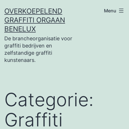
Ga
OVERKOEPELEND
Menu
naar
GRAFFITI ORGAAN
de
BENELUX
inhoud
De brancheorganisatie voor
graffiti bedrijven en
zelfstandige graffiti
kunstenaars.
Categorie:
Graffiti