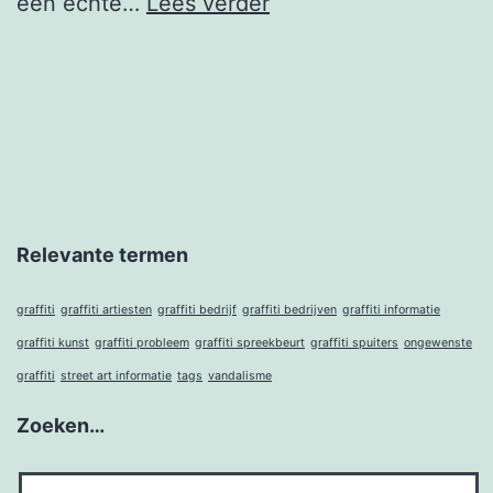
Wat
een echte…
Lees verder
is
graffiti
Relevante termen
graffiti
graffiti artiesten
graffiti bedrijf
graffiti bedrijven
graffiti informatie
graffiti kunst
graffiti probleem
graffiti spreekbeurt
graffiti spuiters
ongewenste
graffiti
street art informatie
tags
vandalisme
Zoeken…