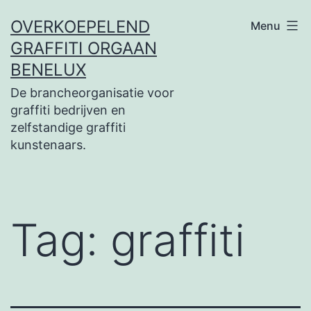
Ga
OVERKOEPELEND
Menu
naar
GRAFFITI ORGAAN
de
BENELUX
inhoud
De brancheorganisatie voor
graffiti bedrijven en
zelfstandige graffiti
kunstenaars.
Tag:
graffiti