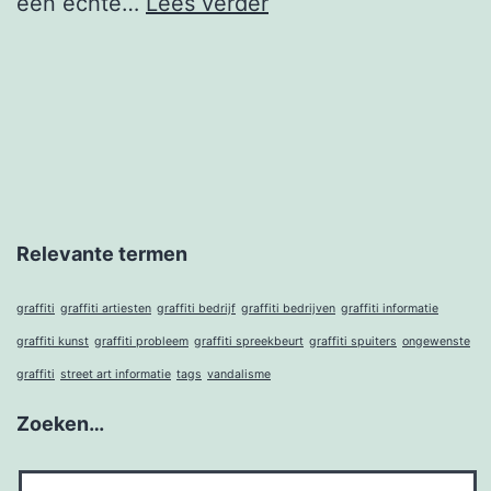
Wat
een echte…
Lees verder
is
graffiti
Relevante termen
graffiti
graffiti artiesten
graffiti bedrijf
graffiti bedrijven
graffiti informatie
graffiti kunst
graffiti probleem
graffiti spreekbeurt
graffiti spuiters
ongewenste
graffiti
street art informatie
tags
vandalisme
Zoeken…