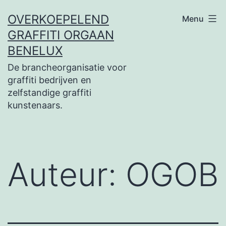
Ga
OVERKOEPELEND
Menu
naar
GRAFFITI ORGAAN
de
BENELUX
inhoud
De brancheorganisatie voor
graffiti bedrijven en
zelfstandige graffiti
kunstenaars.
Auteur:
OGOB